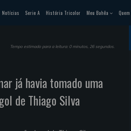
Notícias
Serie A
História Tricolor
Meu Bahêa
Quem
Tempo estimado para a leitura: 0 minutos, 26 segundos.
mar já havia tomado uma
gol de Thiago Silva