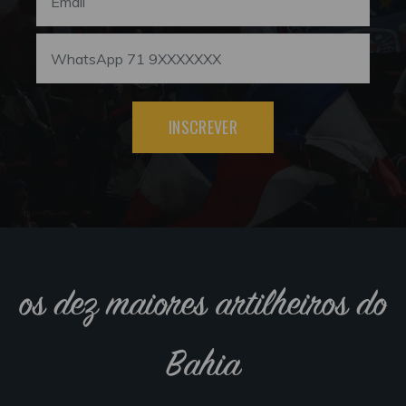
INSCREVER
os dez maiores artilheiros do
Bahia