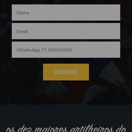
INSCREVER
os dez maiores artilheiros do