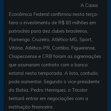
A construtora MRV tem contrato com o Bahia válido
A Caixa
até o fim do ano (Foto: Felipe Oliveira/EC
Bahia/Divulgação)
Econômica Federal confirmou nesta terça-
feira o investimento de R$ 83 milhões em
patrocínio para dez clubes brasileiros.
Flamengo, Cruzeiro, Atlético-MG, Sport,
Vitória, Atlético-PR, Coritiba, Figueirense,
Chapecoense e CRB foram as agremiações
que assinaram contrato com o banco
estatal nesta temporada. A lista, contudo,
pode aumentar. Segundo o vice-presidente
do Bahia, Pedro Henriques, o Tricolor
tentará entrar em negociações com a
instituição financeira.