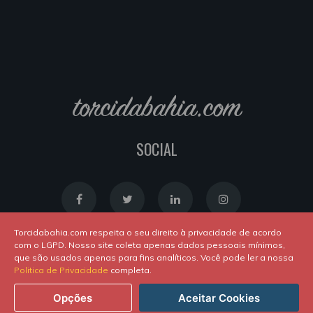
torcidabahia.com
SOCIAL
Torcidabahia.com respeita o seu direito à privacidade de acordo
com o LGPD. Nosso site coleta apenas dados pessoais mínimos,
que são usados apenas para fins analíticos. Você pode ler a nossa
Política de Cookies
|
Política de Privacidade
Politica de Privacidade
completa.
Powered by
Newton Duarte
. ALl rights reserved © 2020
Opções
Aceitar Cookies