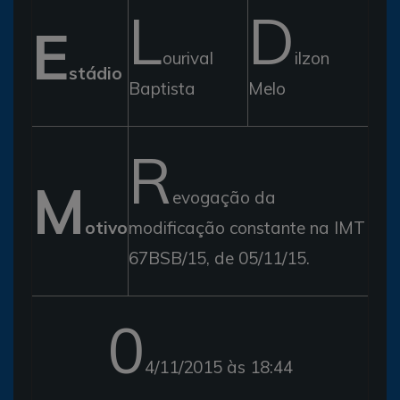
L
D
E
ourival
ilzon
stádio
Baptista
Melo
R
M
evogação da
otivo
modificação constante na IMT
67BSB/15, de 05/11/15.
0
4/11/2015 às 18:44