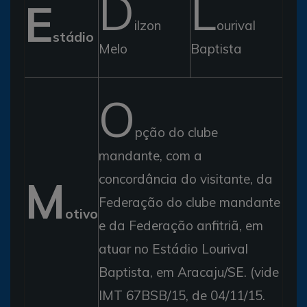
D
L
E
ilzon
ourival
stádio
Melo
Baptista
O
pção do clube
mandante, com a
M
concordância do visitante, da
Federação do clube mandante
otivo
e da Federação anfitriã, em
atuar no Estádio Lourival
Baptista, em Aracaju/SE. (vide
IMT 67BSB/15, de 04/11/15.