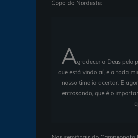
Copa do Nordeste:
A
gradecer a Deus pelo pr
que está vindo aí, e a toda m
nosso time ia acertar. E ago
entrosando, que é o importa
q
Nas semifinais do Campeonato Ba