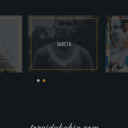
VARETA
torcidabahia.com