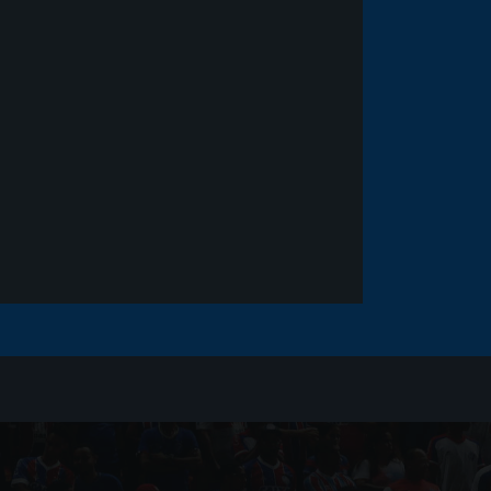
Noticias
há 5 anos
Goleiro Douglas Friedrich
fica em observação após
sofrer um corte no rosto