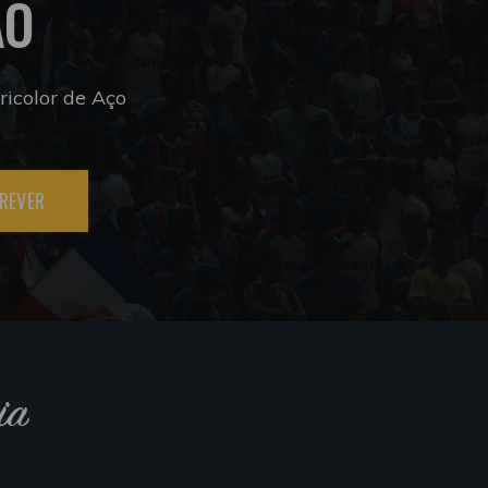
ÃO
icolor de Aço
REVER
ia