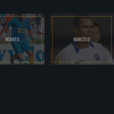
NONATO
MARCELO