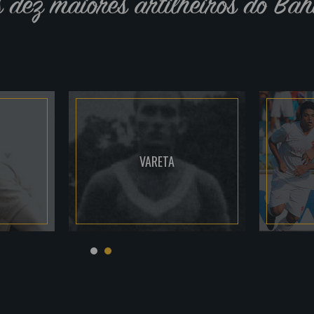
s dez maiores artilheiros do Bah
VARETA