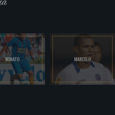
ia
NONATO
MARCELO