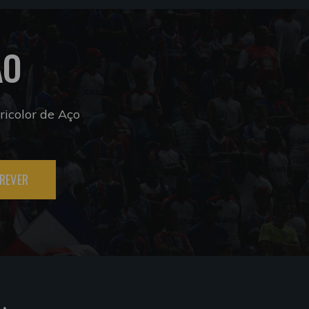
ÃO
icolor de Aço
REVER