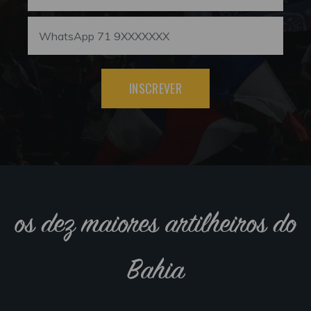
INSCREVER
os dez maiores artilheiros do
Bahia