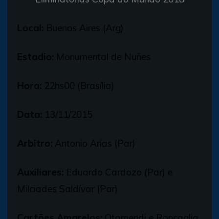
Local:
Buenos Aires (Arg)
Estadio:
Monumental de Nuñes
Hora:
22hs00 (Brasília)
Data:
13/11/2015
Arbitro:
Antonio Arias (Par)
Auxiliares:
Eduardo Cardozo (Par) e
Milciades Saldívar (Par)
Cartões Amarelos:
Otamendi e Roncaglia