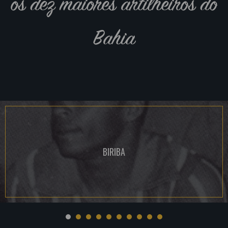
os dez maiores artilheiros do
Bahia
BIRIBA