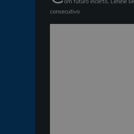
om futuro incerto, Lenine s
consecutivo