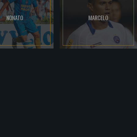
NONATO
MARCELO