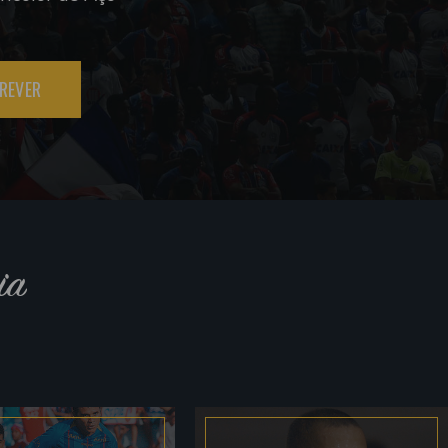
REVER
ia