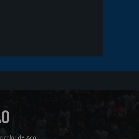
ÃO
icolor de Aço