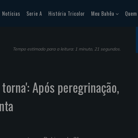
Notícias
Serie A
História Tricolor
Meu Bahêa
Quem
Tempo estimado para a leitura: 1 minuto, 21 segundos.
 torna': Após peregrinação,
nta