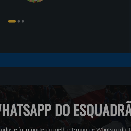
HATSAPP DO ESQUADR
dados e faça parte do melhor Grupo de Whatsap do Tr