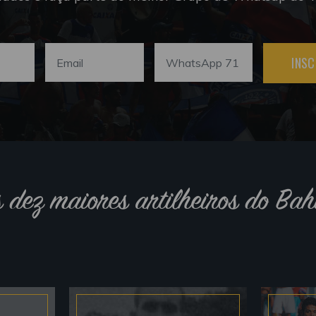
INSC
s dez maiores artilheiros do Bah