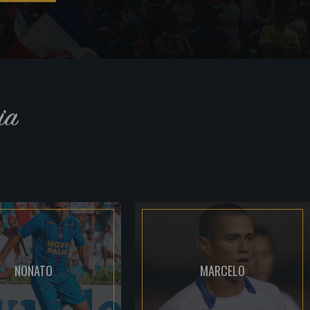
ia
NONATO
MARCELO