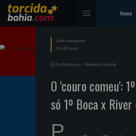
Home
Sem categoria
há 10 anos
Postado por -
Newton Duarte
O 'couro comeu': 1º
só 1º Boca x River
P