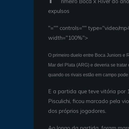
rimeiro Boca x River do an
expulsos
"="" controls="" type="video/mp
width="100%">
O primeiro duelo entre Boca Juniors e R
Mar del Plata (ARG) e deveria se trata
quando os rivais estão em campo pode 
E a partida que teve vitória por 
Pisculichi, ficou marcado pela v
dos próprios jogadores.
Ao longo da partida, foram mar