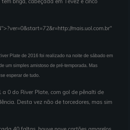
o tem briga, cabeçada em Tévez e cinco
4">
?ver=0&start=72&r=http://mais.uol.com.br"
iver Plate de 2016 foi realizado na noite de sábado em
r de um simples amistoso de pré-temporada. Mas
se esperar de tudo.
1 a 0 do River Plate, com gol de pênalti de
iolência. Desta vez não de torcedores, mas sim
cada 40 faltas, houve nove cartões amarelos