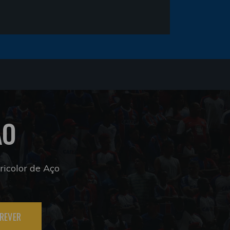
ÃO
icolor de Aço
REVER