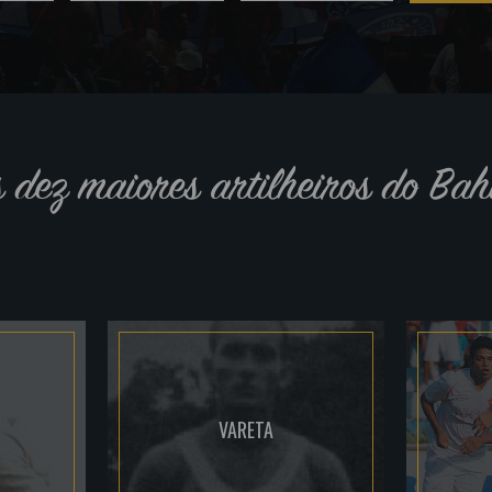
s dez maiores artilheiros do Bah
VARETA