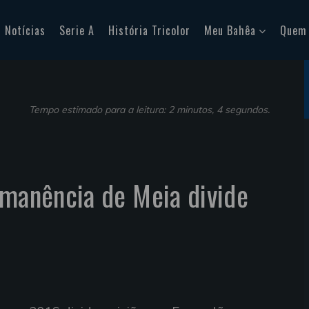
Notícias
Serie A
História Tricolor
Meu Bahêa
Quem
Tempo estimado para a leitura: 2 minutos, 4 segundos.
rmanência de Meia divide