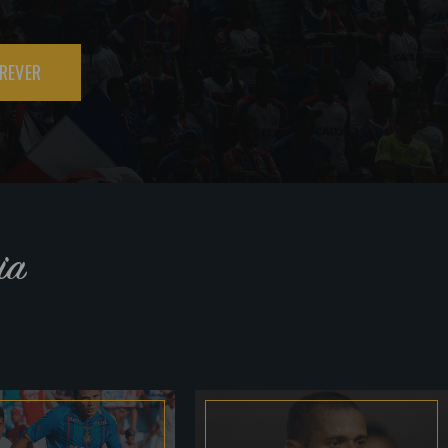
REVER
ia