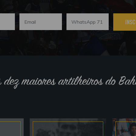
INSC
s dez maiores artilheiros do Bah