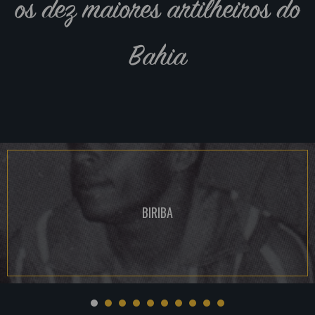
os dez maiores artilheiros do
Bahia
BIRIBA