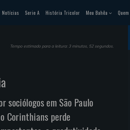
Notícias
Serie A
História Tricolor
Meu Bahêa
Quem
Tempo estimado para a leitura: 3 minutos, 52 segundos.
ia
por sociólogos em São Paulo
 o Corinthians perde