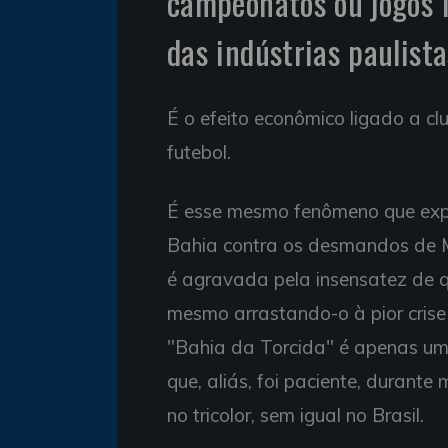
campeonatos ou jogos 
das indústrias paulist
É o efeito econômico ligado a cl
futebol.
É esse mesmo fenômeno que expl
Bahia contra os desmandos de M
é agravada pela insensatez de qu
mesmo arrastando-o à pior crise
"Bahia da Torcida" é apenas uma
que, aliás, foi paciente, durant
no tricolor, sem igual no Brasil.