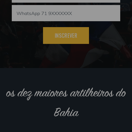
INSCREVER
os dez maiores artilheiros do
Bahia