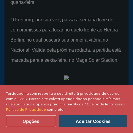
quarta-feira.
O Freiburg, por sua vez, passa a semana livre de
compromissos para focar no duelo frente ao Hertha
Berlim, no qual buscará sua primeira vitória no
Nacional. Válida pela próxima rodada, a partida está
marcada para a sexta-feira, no Mage Solar Stadion.
Torcidabahia.com respeita o seu direito à privacidade de acordo
Kagawa (número 7) foi um dos destaques da vitória do
com o LGPD. Nosso site coleta apenas dados pessoais mínimos,
que são usados apenas para fins analíticos. Você pode ler a nossa
Borussia Dortmund neste sábado (foto: Mathias Balk/ AFP)
Politica de Privacidade
completa.
Opções
Aceitar Cookies
Em jogo de seis gols, Leverkusen tropeça
em casa e tem topo ameaçado