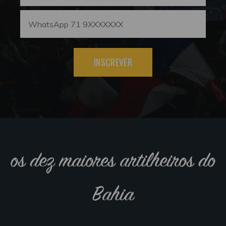
INSCREVER
os dez maiores artilheiros do
Bahia