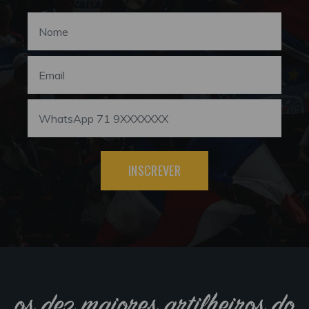
INSCREVER
os dez maiores artilheiros do