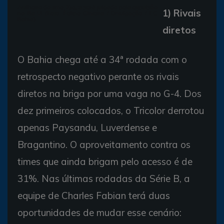
Artilheiro do time, Kieza será julgado pela expulsão
1) Rivais
no Ba-Vi (Foto: Felipe Oliveira / Divulgação / EC
Bahia)
diretos
O Bahia chega até a 34ª rodada com o
retrospecto negativo perante os rivais
diretos na briga por uma vaga no G-4. Dos
dez primeiros colocados, o Tricolor derrotou
apenas Paysandu, Luverdense e
Bragantino. O aproveitamento contra os
times que ainda brigam pelo acesso é de
31%. Nas últimas rodadas da Série B, a
equipe de Charles Fabian terá duas
oportunidades de mudar esse cenário: