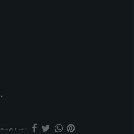
ia
 postagem com