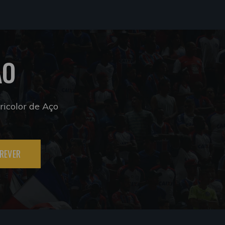
ÃO
icolor de Aço
REVER