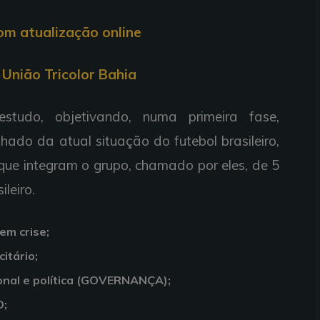
com atualização online
União Tricolor Bahia
 estudo, objetivando, numa primeira fase,
hado da atual situação do futebol brasileiro,
 que integram o grupo, chamado por eles, de 5
leiro.
m crise;
itário;
cional e política (GOVERNANÇA);
O;