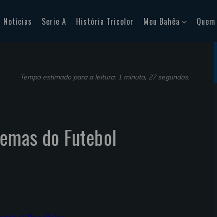
Notícias
Serie A
História Tricolor
Meu Bahêa
Quem
Tempo estimado para a leitura: 1 minuto, 27 segundos.
lemas do Futebol