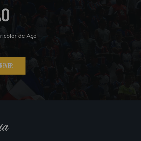
ÃO
icolor de Aço
REVER
ia