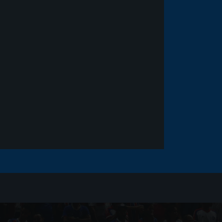
Noticias
há 5 anos
Goleiro Douglas Friedrich
fica em observação após
sofrer um corte no rosto