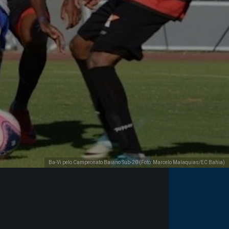
Ba-Vi pelo Campeonato Baiano Sub-20 (Foto: Marcelo Malaquias/EC Bahia)