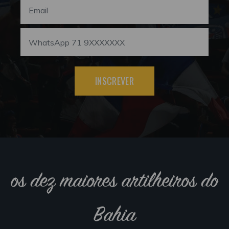
INSCREVER
os dez maiores artilheiros do
Bahia