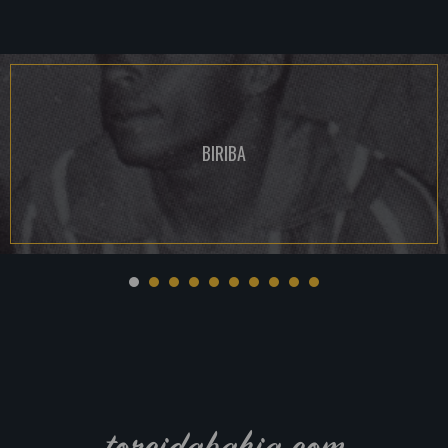
BIRIBA
torcidabahia.com