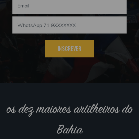
INSCREVER
os dez maiores artilheiros do
Bahia