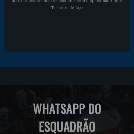
do RJ, fundador do Torcidabahia.com e apaixonado pelo
Tricolor de Aço
WHATSAPP DO
ESQUADRÃO