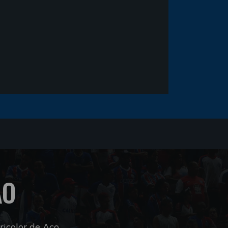
ÃO
icolor de Aço