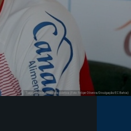
Tiago concede entrevista coletiva (Foto: Felipe Oliveira/Divulgação/EC Bahia)