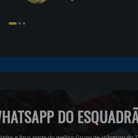
HATSAPP DO ESQUADR
dados e faça parte do melhor Grupo de Whatsap do Tr