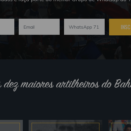
INSC
s dez maiores artilheiros do Bah