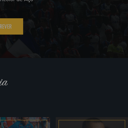
REVER
ia