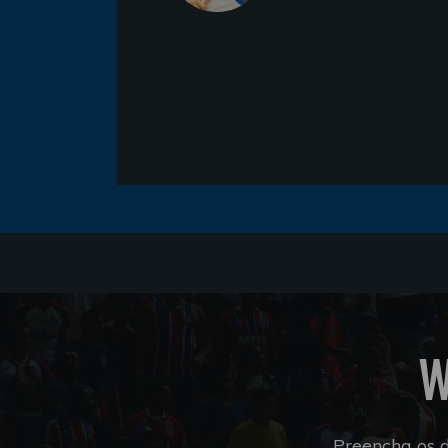
W
Preencha os 