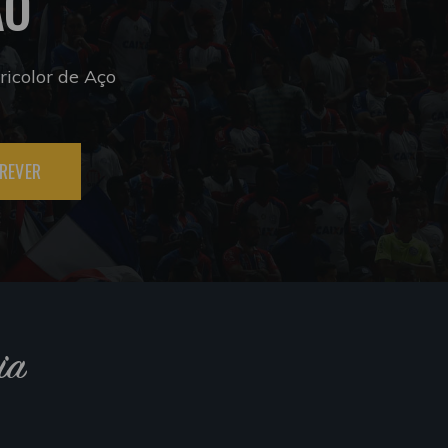
ÃO
icolor de Aço
REVER
ia