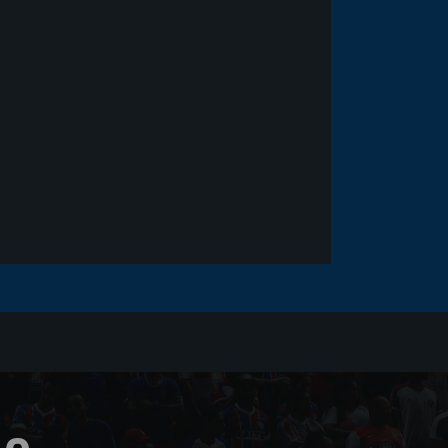
Goleiro Douglas Friedrich
fica em observação após
sofrer um corte no rosto