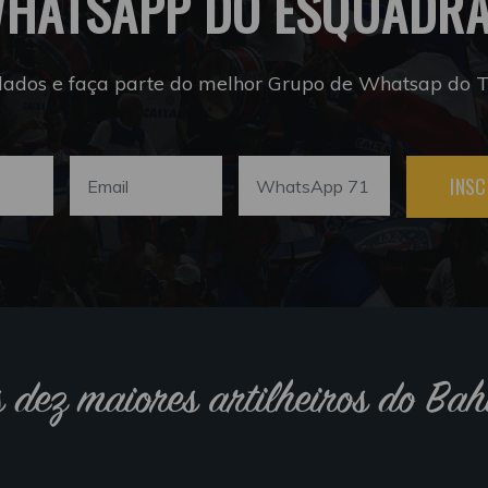
HATSAPP DO ESQUADR
dados e faça parte do melhor Grupo de Whatsap do Tr
INSC
s dez maiores artilheiros do Bah