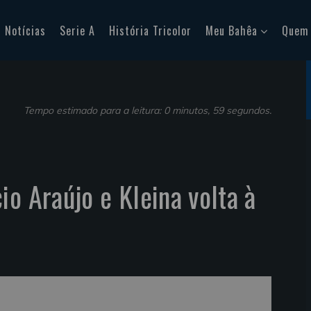
Notícias
Serie A
História Tricolor
Meu Bahêa
Quem
Tempo estimado para a leitura: 0 minutos, 59 segundos.
o Araújo e Kleina volta à