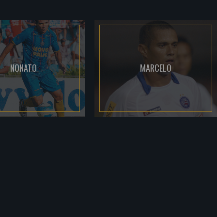
NONATO
MARCELO