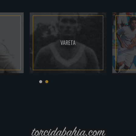
VARETA
torcidabahia.com