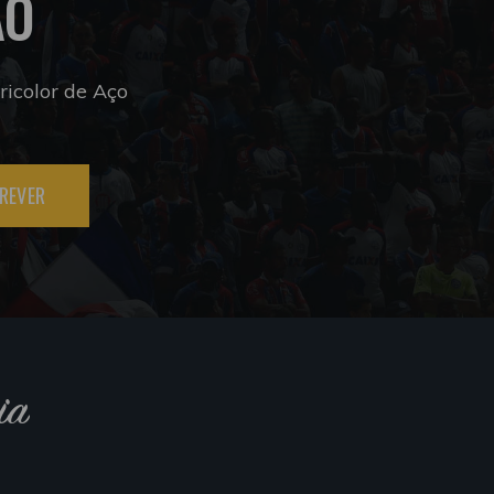
ÃO
icolor de Aço
REVER
ia