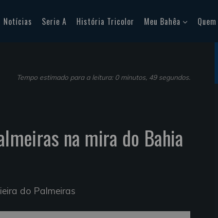
Notícias
Serie A
História Tricolor
Meu Bahêa
Quem
Tempo estimado para a leitura: 0 minutos, 49 segundos.
Palmeiras na mira do Bahia
ieira do Palmeiras