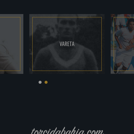
VARETA
torcidabahia.com