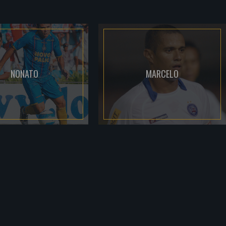
NONATO
MARCELO