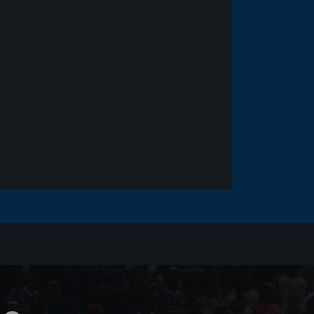
Goleiro Douglas Friedrich
fica em observação após
sofrer um corte no rosto