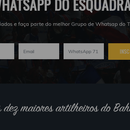
HATSAPP DO ESQUADR
dados e faça parte do melhor Grupo de Whatsap do Tr
INSC
s dez maiores artilheiros do Bah