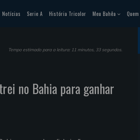
Notícias
Serie A
História Tricolor
Meu Bahêa
Quem
Tempo estimado para a leitura: 11 minutos, 33 segundos.
trei no Bahia para ganhar