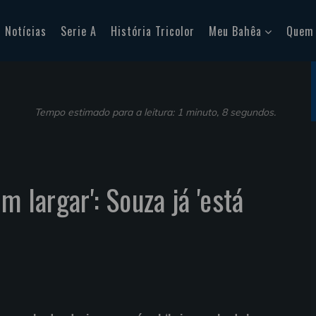
Notícias
Serie A
História Tricolor
Meu Bahêa
Quem
Tempo estimado para a leitura: 1 minuto, 8 segundos.
m largar': Souza já 'está