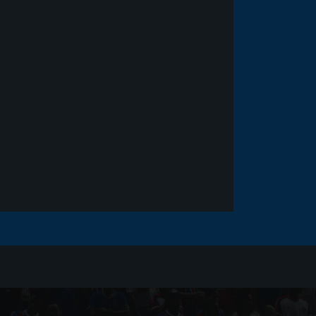
Noticias
há 5 anos
Goleiro Douglas Friedrich
fica em observação após
sofrer um corte no rosto