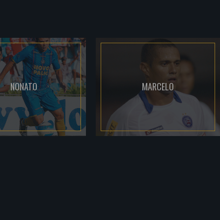
NONATO
MARCELO