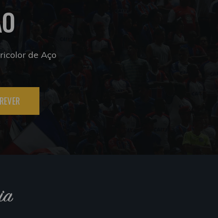
ÃO
icolor de Aço
REVER
ia