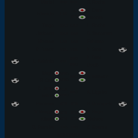
Muriel
R. Rocha
GOL
GOL
G. Dias
LAD
Eduardo
LAD
ATA
Lincom
Tiago
L. Rocha
ZAD
ZAD
Jackson
D. Sacoman
ZAE
ZAE
Moisés
Fabiano
LAE
LAE
R. Junior
E. Sitta
VOL
VOL
E. Dias
MEC
L. Antônio
VOL
MEC
Dodô
Régis
MEC
A. Mineiro
MEC
R. Cajá
MEC
E. Junio
ATA
A. Ligeiro
MEC
Mário
MEC
Hernane
R. Grampola
ATA
ATA
V. Rangel
V. Hugo
ATA
ATA
Allano
ATA
ATA
Watson
G. Ferreira
E. Soares
TEC
TEC
RESERVAS