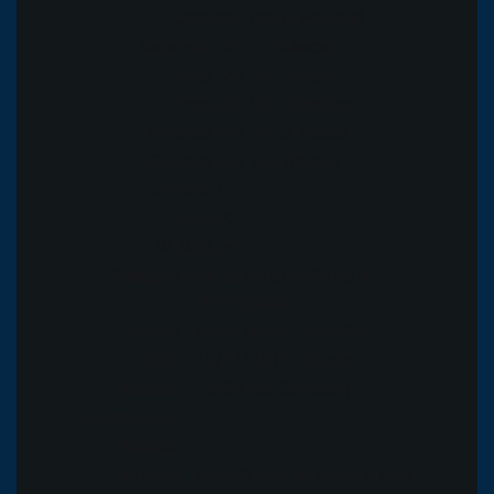
Jean
R. Pascoal
GOL
GOL
Anderson
Marcel
GOL
ZAD
Éder
Juliano
LAD
ZAD
Tinga
Adenilson
LAD
VOL
L. Fonseca
G. Nunes
ZAD
VOL
Gustavo
Watson
ZAD
ATA
J. Paulo
LAE
Feijão
VOL
W. Natã
ATA
Campeonato Brasileiro Série B -
37ª Rodada
Local :
Fonte Nova - Salvador
Data :
19/11/2016 Sábado
Horário :
16h30 (de Salvador)
Transmissão :
Público :
Árbitro :
Devarly Lira do Rosário (ES)