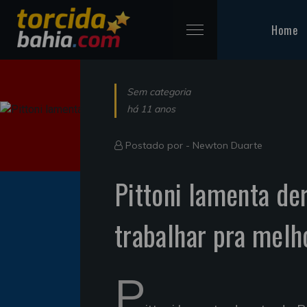
Home
Sem categoria
há 11 anos
Postado por -
Newton Duarte
Pittoni lamenta de
trabalhar pra melh
P