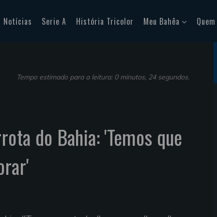
Notícias
Serie A
História Tricolor
Meu Bahêa
Quem
Tempo estimado para a leitura: 0 minutos, 24 segundos.
rrota do Bahia: 'Temos que
orar'