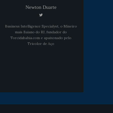
Newton Duarte
Noticias
há 5 anos
Business Intelligence Specialyst, o Mineiro
Goleiro Douglas Friedrich
mais Baiano do RJ, fundador do
fica em observação após
Torcidabahia.com e apaixonado pelo
sofrer um corte no rosto
Tricolor de Aço