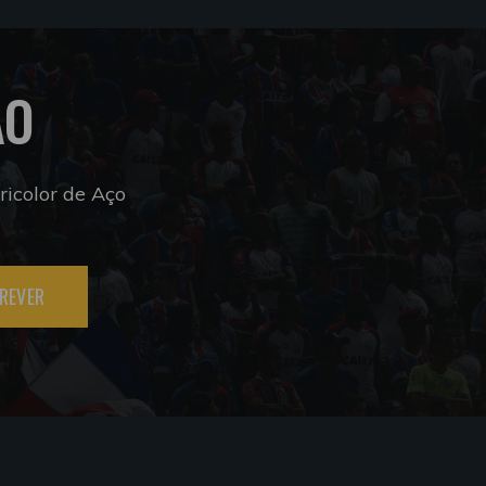
ÃO
icolor de Aço
REVER