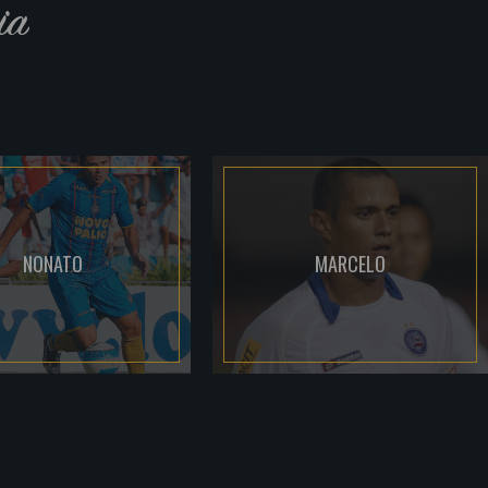
ia
NONATO
MARCELO