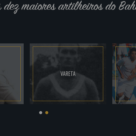
s dez maiores artilheiros do Bah
VARETA