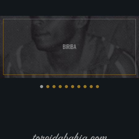
BIRIBA
torcidabahia.com