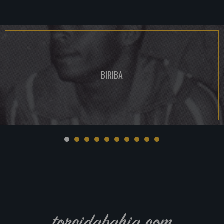
BIRIBA
torcidabahia.com