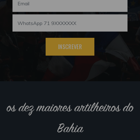
INSCREVER
os dez maiores artilheiros do
Bahia