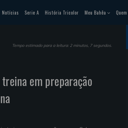
Notícias
Serie A
História Tricolor
Meu Bahêa
Quem
Tempo estimado para a leitura: 2 minutos, 7 segundos.
 treina em preparação
ana