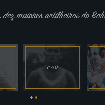
s dez maiores artilheiros do Bah
VARETA