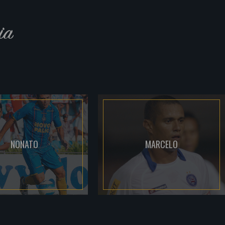
ia
NONATO
MARCELO