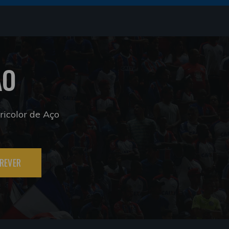
ÃO
icolor de Aço
REVER