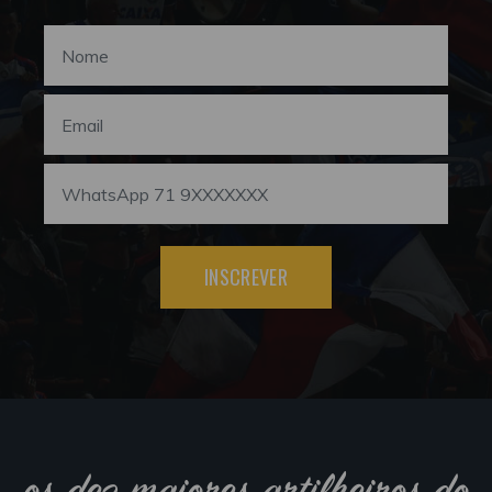
INSCREVER
os dez maiores artilheiros do