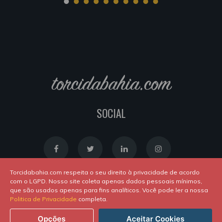
torcidabahia.com
SOCIAL
Torcidabahia.com respeita o seu direito à privacidade de acordo
com o LGPD. Nosso site coleta apenas dados pessoais mínimos,
que são usados apenas para fins analíticos. Você pode ler a nossa
Política de Cookies
|
Política de Privacidade
Politica de Privacidade
completa.
Powered by
Newton Duarte
. ALl rights reserved © 2020
Opções
Aceitar Cookies