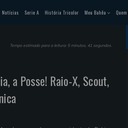
Notícias
Serie A
História Tricolor
Meu Bahêa
Quem
Tempo estimado para a leitura: 5 minutos, 41 segundos.
a, a Posse! Raio-X, Scout,
nica