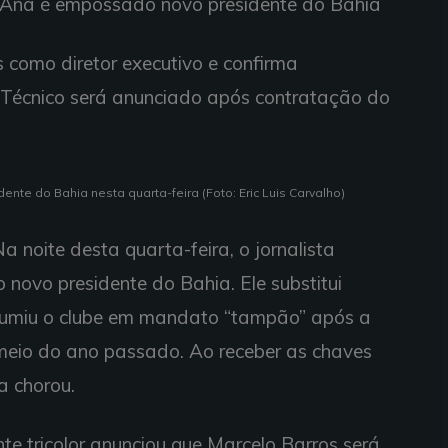
’Ana é empossado novo presidente do Bahia
 como diretor executivo e confirma
 Técnico será anunciado após contratação do
nte do Bahia nesta quarta-feira (Foto: Eric Luis Carvalho)
Na noite desta quarta-feira, o jornalista
novo presidente do Bahia. Ele substitui
sumiu o clube em mandato “tampão” após a
o meio do ano passado. Ao receber as chaves
a chorou.
te tricolor anunciou que Marcelo Barros será