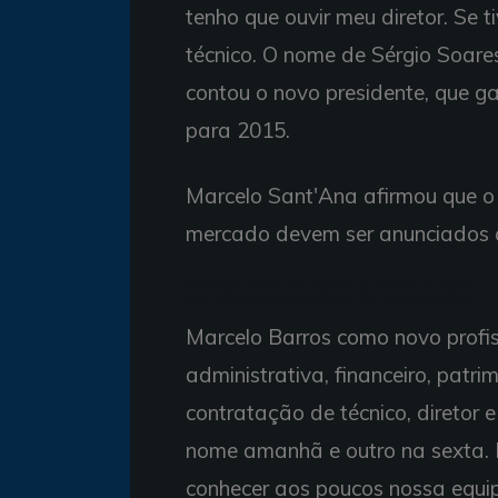
tenho que ouvir meu diretor. Se t
técnico. O nome de Sérgio Soare
contou o novo presidente, que g
para 2015.
Marcelo Sant'Ana afirmou que o n
mercado devem ser anunciados 
Sant'Ana chorou ao receber as chaves do clube
das mãos de Schmidt (Foto: Eric Luis Carvalho)
Marcelo Barros como novo profis
administrativa, financeiro, patr
contratação de técnico, diretor
nome amanhã e outro na sexta. P
conhecer aos poucos nossa equip