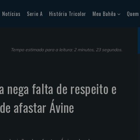
Notícias
Serie A
História Tricolor
Meu Bahêa
Quem
Tempo estimado para a leitura: 2 minutos, 23 segundos.
a nega falta de respeito e
 de afastar Ávine