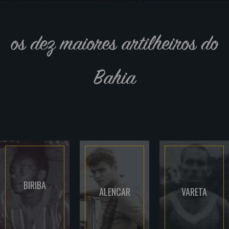
os dez maiores artilheiros do
Bahia
BIRIBA
ALENCAR
VARETA