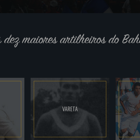
s dez maiores artilheiros do Bah
VARETA