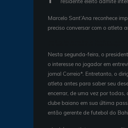
residente eleito admite int
Marcelo Sant’Ana reconhece imp
preciso conversar com o atleta a
Jael ficou fora da reta final da Série B por conta de
uma lesão no tornozelo (Foto: Diego Madruga)
Nesta segunda-feira, o president
o interesse no jogador em entre
jornal Correio*. Entretanto, o di
atleta antes para saber seu dese
encerrar, de uma vez por todas
clube baiano em sua última pas
então gerente de futebol do Bah