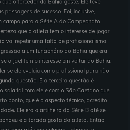
o que o torcedor do Bahia goste. Ele teve
 passagens de sucesso. Foi, inclusive,
m campo para a Série A do Campeonato
 certeza que o atleta tem o interesse de jogar
o vai repetir uma falta de profissionalismo
 agressão a um funcionário do Bahia que era
r se o Jael tem o interesse em voltar ao Bahia,
er se ele evoluiu como profissional para não
egunda questão. E a terceira questão é
o salarial com ele e com o São Caetano que
rto ponto, que é o aspecto técnico, acredito
ade. Ele era o artilheiro da Série B até se
spondeu e a torcida gosta do atleta. Então
Isso seria até uma solução - afirmou o