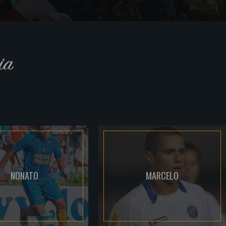
ia
NONATO
MARCELO