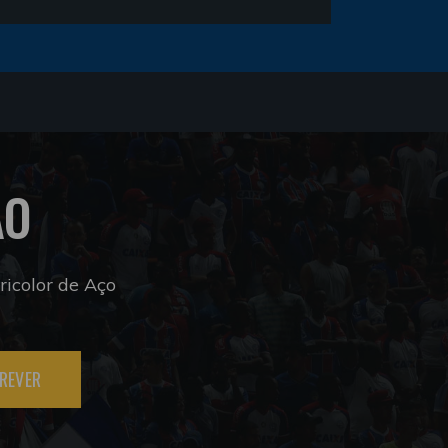
ÃO
icolor de Aço
REVER