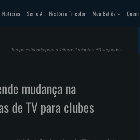
Notícias
Serie A
História Tricolor
Meu Bahêa
Quem
Tempo estimado para a leitura: 2 minutos, 53 segundos.
tende mudança na
tas de TV para clubes