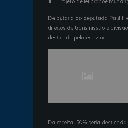
rojeto de lei propõe mudan
De autoria do deputado Paul He
direitos de transmissão e divisão
destinado pela emissora
Flamengo e Corinthians atualmente recebem maior
fatia de direitos de transmissão (Foto: Wagner
Meier/LANCE!Press)
Da receita, 50% seria destinada 