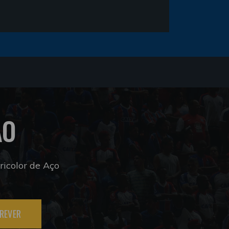
ÃO
icolor de Aço
REVER