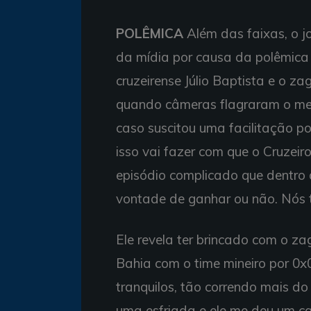
POLÊMICA
Além das faixas, o j
da mídia por causa da polêmica 
cruzeirense Júlio Baptista e o za
quando câmeras flagraram o meia 
caso suscitou uma facilitação po
isso vai fazer com que o Cruzei
episódio complicado que dentro d
vontade de ganhar ou não. Nós t
Ele revela ter brincado com o z
Bahia com o time mineiro por 0x0,
tranquilos, tão correndo mais do 
uma esfriada e ele me deu um ca