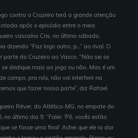
ogo contra o Cruzeiro terá a grande atenção
criada após o episódio entre o meia
gueiro vascaíno Cris, no último sábado,
dizendo “Faz logo outro, p...” ao rival. O
r parte do Cruzeiro ao Vasco. “Não sei se
ro se dedique mais ao jogo ou não. Mas é um
e campo, pra nós, não vai interferir na
emos que fazer nossa parte”, diz Rafael.
agueiro Réver, do Atlético-MG, no empate do
 no último dia 9. “Falei: ‘Pô, vocês estão
que se fosse uma final’ Achei que ele ia dar
rrinho e tomou o cartão amarelo. Piorou eu