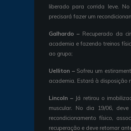
liberado para corrida leve. N
precisará fazer um recondicionam
Galhardo –
Recuperado da ciru
academia e fazendo treinos físi
ao grupo;
Uelliton –
Sofreu um estirament
academia. Estará à disposição n
Lincoln –
Já retirou o imobiliz
muscular. No dia 19/06, deve
recondicionamento físico, asso
recuperação e deve retornar ant