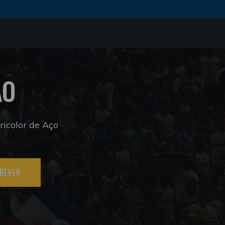
ÃO
icolor de Aço
REVER