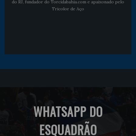
do RJ, fundador do Torcidabahia.com e apaixonado pelo
Tricolor de Aço
WHATSAPP DO
ESQUADRÃO