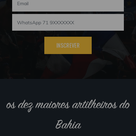
INSCREVER
os dez maiores artilheiros do
Bahia