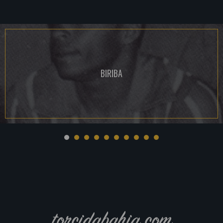
BIRIBA
torcidabahia.com