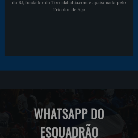
do RJ, fundador do Torcidabahia.com e apaixonado pelo
Tricolor de Aço
WHATSAPP DO
ESQUADRÃO